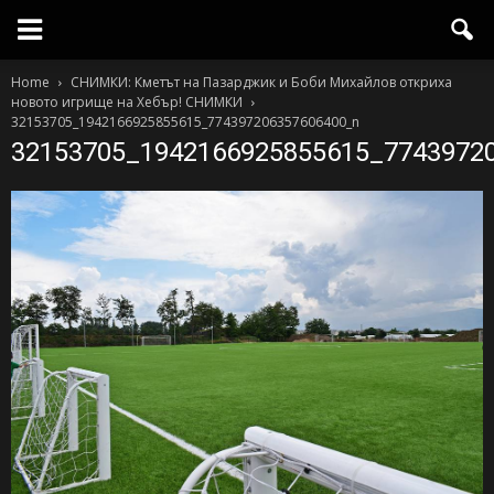
Home
СНИМКИ: Кметът на Пазарджик и Боби Михайлов откриха
новото игрище на Хебър! СНИМКИ
32153705_1942166925855615_774397206357606400_n
32153705_1942166925855615_7743972