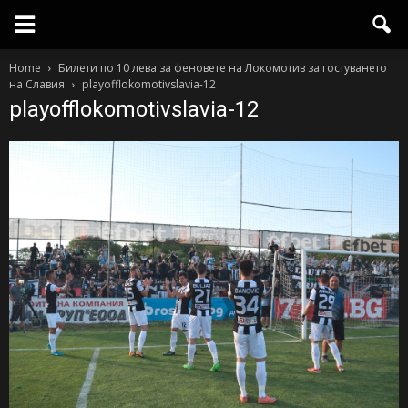
Home
Билети по 10 лева за феновете на Локомотив за гостуването
на Славия
playofflokomotivslavia-12
playofflokomotivslavia-12