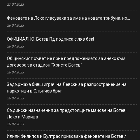
27.07.2023
Феновете на Локо гласуваха за име на новата трибуна, но…
26.07.2023
ОФИЦИАЛНО: Ботев Пд подписа с ляв бек!
26.07.2023
Общинският съвет не прие предложението за анекс към
договора за стадион “Христо Ботев”
26.07.2023
Задържаха бивш играч на Левски за разпространение на
наркотици в Слънчев бряг
26.07.2023
Съдийски назначения за предстоящите мачове на Ботев,
Локо и Марица
26.07.2023
Илиян Филипов и Бултрас призоваха феновете на Ботев /