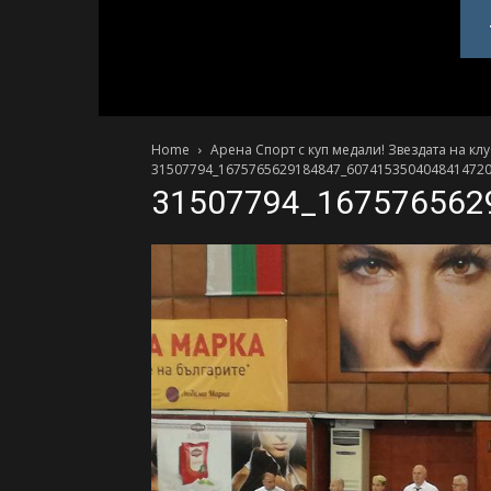
PlovdivDerby.com
Home
Арена Спорт с куп медали! Звездата на к
31507794_1675765629184847_6074153504048414720
31507794_167576562