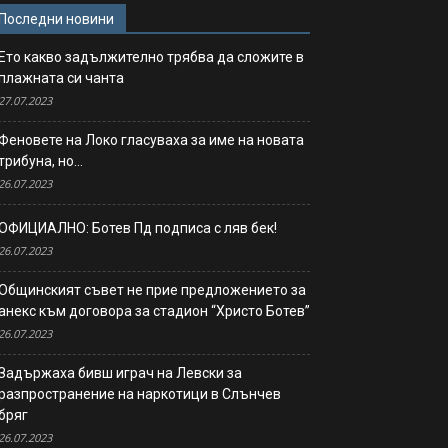
Последни новини
Ето какво задължително трябва да сложите в
плажната си чанта
27.07.2023
Феновете на Локо гласуваха за име на новата
трибуна, но…
26.07.2023
ОФИЦИАЛНО: Ботев Пд подписа с ляв бек!
26.07.2023
Общинският съвет не прие предложението за
анекс към договора за стадион “Христо Ботев”
26.07.2023
Задържаха бивш играч на Левски за
разпространение на наркотици в Слънчев
бряг
26.07.2023