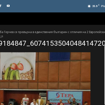
C
35.9
Pl
луба Герчев се превърна в единствения българин с отличия на 2 Европейс
_n
9184847_607415350404841472