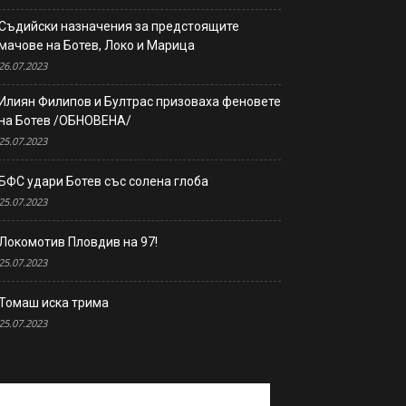
Съдийски назначения за предстоящите
мачове на Ботев, Локо и Марица
26.07.2023
Илиян Филипов и Бултрас призоваха феновете
на Ботев /ОБНОВЕНА/
25.07.2023
БФС удари Ботев със солена глоба
25.07.2023
Локомотив Пловдив на 97!
25.07.2023
Томаш иска трима
25.07.2023