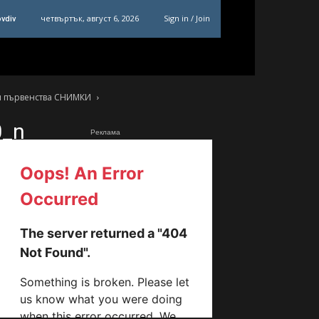
четвъртък, август 6, 2026
Sign in / Join
ovdiv
ки първенства СНИМКИ
0_n
Реклама