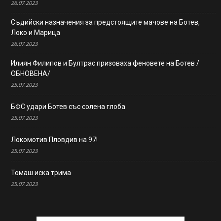
26.07.2023
Съдийски назначения за предстоящите мачове на Ботев,
Локо и Марица
26.07.2023
Илиян Филипов и Бултрас призоваха феновете на Ботев /
ОБНОВЕНА/
25.07.2023
БФС удари Ботев със солена глоба
25.07.2023
Локомотив Пловдив на 97!
25.07.2023
Томаш иска трима
25.07.2023