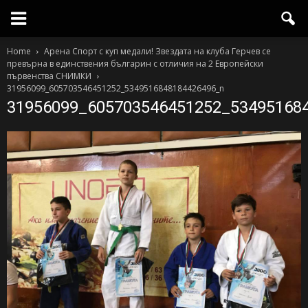
Home
Арена Спорт с куп медали! Звездата на клуба Герчев се
превърна в единствения българин с отличия на 2 Европейски
първенства СНИМКИ
31956099_605703546451252_5349516848184426496_n
31956099_605703546451252_53495168