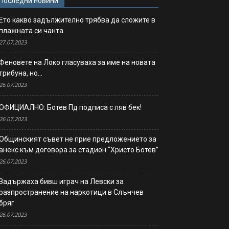
Последни новини
Ето какво задължително трябва да сложите в
плажната си чанта
27.07.2023
Феновете на Локо гласуваха за име на новата
трибуна, но…
26.07.2023
ОФИЦИАЛНО: Ботев Пд подписа с ляв бек!
26.07.2023
Общинският съвет не прие предложението за
анекс към договора за стадион “Христо Ботев”
26.07.2023
Задържаха бивш играч на Левски за
разпространение на наркотици в Слънчев
бряг
26.07.2023