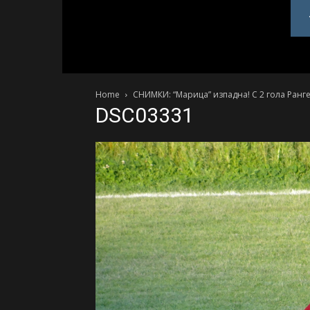
PlovdivDerby.com
Home
СНИМКИ: “Марица” изпадна! С 2 гола Ранг
DSC03331