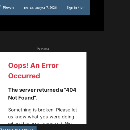
C
петък, август 7, 2026
Sign in / Join
Plovdiv
Реклама