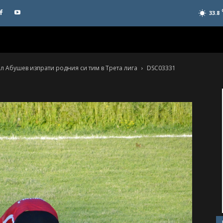
33.8
ел Абушев изпрати родния си тим в Трета лига
DSC03331