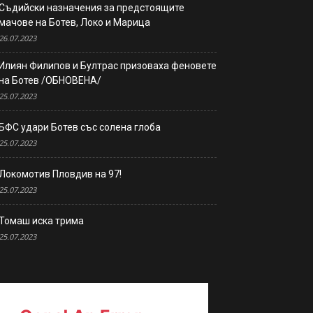
Съдийски назначения за предстоящите
мачове на Ботев, Локо и Марица
26.07.2023
Илиян Филипов и Бултрас призоваха феновете
на Ботев /ОБНОВЕНА/
25.07.2023
БФС удари Ботев със солена глоба
25.07.2023
Локомотив Пловдив на 97!
25.07.2023
Томаш иска трима
25.07.2023