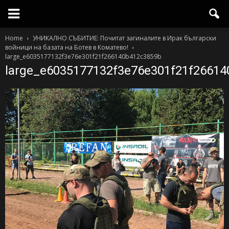
Home
УНИКАЛНО СЪБИТИЕ: Почитат загиналите в Ирак български
войници на базата на Ботев в Коматево!
large_e6035177132f3e76e301f21f266140b412c3859b
large_e6035177132f3e76e301f21f2661