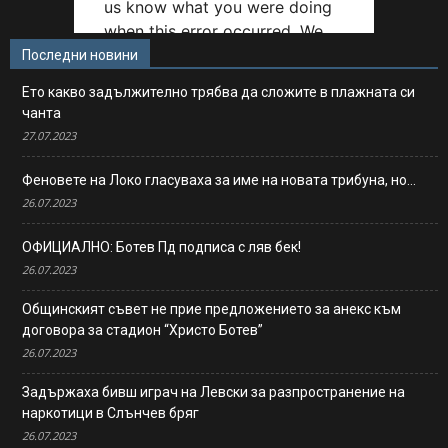
Последни новини
Ето какво задължително трябва да сложите в плажната си
чанта
27.07.2023
Феновете на Локо гласуваха за име на новата трибуна, но…
26.07.2023
ОФИЦИАЛНО: Ботев Пд подписа с ляв бек!
26.07.2023
Общинският съвет не прие предложението за анекс към
договора за стадион “Христо Ботев”
26.07.2023
Задържаха бивш играч на Левски за разпространение на
наркотици в Слънчев бряг
26.07.2023