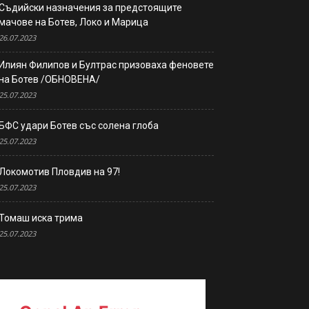
Съдийски назначения за предстоящите
мачове на Ботев, Локо и Марица
26.07.2023
Илиян Филипов и Бултрас призоваха феновете
на Ботев /ОБНОВЕНА/
25.07.2023
БФС удари Ботев със солена глоба
25.07.2023
Локомотив Пловдив на 97!
25.07.2023
Томаш иска трима
25.07.2023