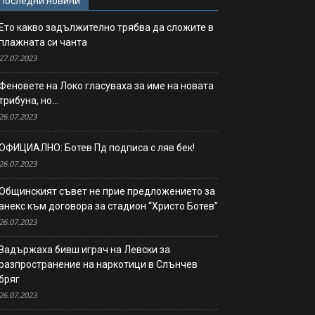
Последни новини
Ето какво задължително трябва да сложите в
плажната си чанта
27.07.2023
Феновете на Локо гласуваха за име на новата
трибуна, но…
26.07.2023
ОФИЦИАЛНО: Ботев Пд подписа с ляв бек!
26.07.2023
Общинският съвет не прие предложението за
анекс към договора за стадион “Христо Ботев”
26.07.2023
Задържаха бивш играч на Левски за
разпространение на наркотици в Слънчев
бряг
26.07.2023