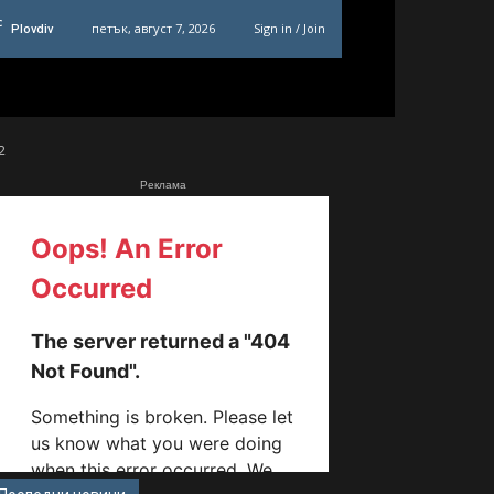
C
петък, август 7, 2026
Sign in / Join
Plovdiv
2
Реклама