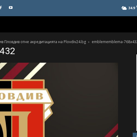
34.9
в Пловдив отне акредитацията на Plovdiv24.bg
emblememblema-768x43
432