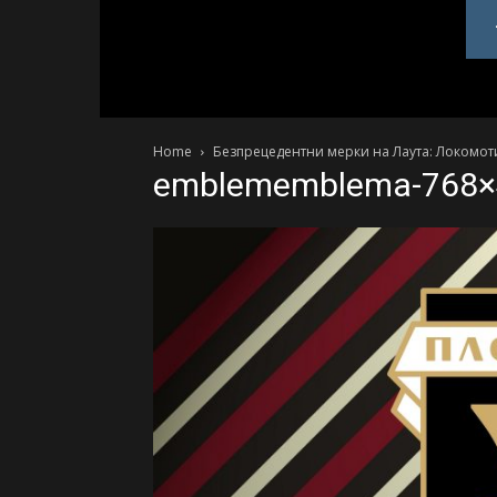
PlovdivDerby.com
Home
Безпрецедентни мерки на Лаута: Локомоти
emblememblema-768×