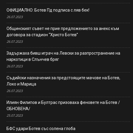
ОФИЦИАЛНО: Ботев Пд подписа с ляв бек!
26.07.2023
Общинският съвет не прие предложението за анекс към
договора за стадион “Христо Ботев”
26.07.2023
Задържаха бивш играч на Левски за разпространение на
наркотици в Слънчев бряг
26.07.2023
Съдийски назначения за предстоящите мачове на Ботев,
Локо и Марица
26.07.2023
Илиян Филипов и Бултрас призоваха феновете на Ботев /
ОБНОВЕНА/
25.07.2023
БФС удари Ботев със солена глоба