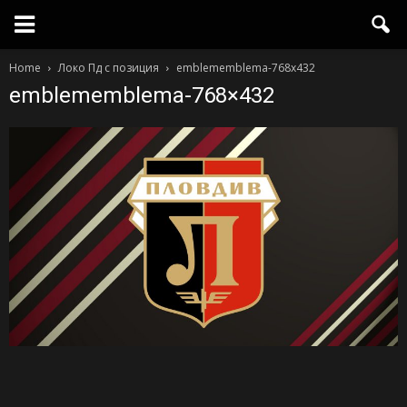
Home
Локо Пд с позиция
emblememblema-768x432
emblememblema-768×432