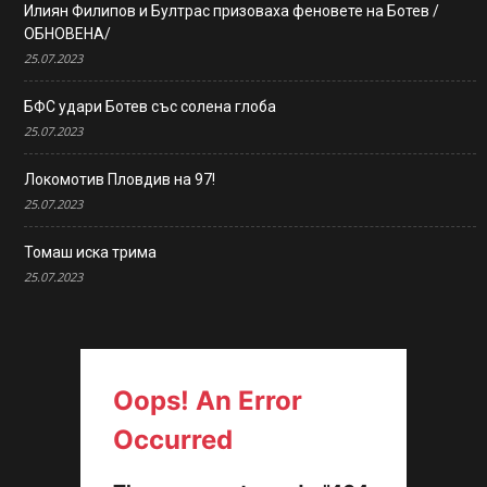
Илиян Филипов и Бултрас призоваха феновете на Ботев /
ОБНОВЕНА/
25.07.2023
БФС удари Ботев със солена глоба
25.07.2023
Локомотив Пловдив на 97!
25.07.2023
Томаш иска трима
25.07.2023