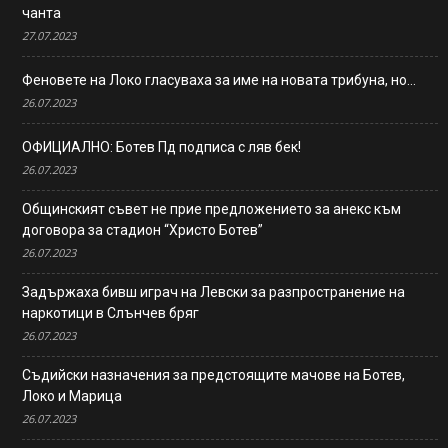
чанта
27.07.2023
Феновете на Локо гласуваха за име на новата трибуна, но…
26.07.2023
ОФИЦИАЛНО: Ботев Пд подписа с ляв бек!
26.07.2023
Общинският съвет не прие предложението за анекс към
договора за стадион “Христо Ботев”
26.07.2023
Задържаха бивш играч на Левски за разпространение на
наркотици в Слънчев бряг
26.07.2023
Съдийски назначения за предстоящите мачове на Ботев,
Локо и Марица
26.07.2023