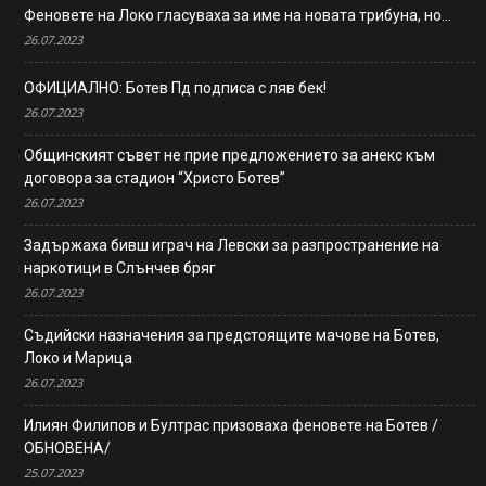
Феновете на Локо гласуваха за име на новата трибуна, но…
26.07.2023
ОФИЦИАЛНО: Ботев Пд подписа с ляв бек!
26.07.2023
Общинският съвет не прие предложението за анекс към
договора за стадион “Христо Ботев”
26.07.2023
Задържаха бивш играч на Левски за разпространение на
наркотици в Слънчев бряг
26.07.2023
Съдийски назначения за предстоящите мачове на Ботев,
Локо и Марица
26.07.2023
Илиян Филипов и Бултрас призоваха феновете на Ботев /
ОБНОВЕНА/
25.07.2023