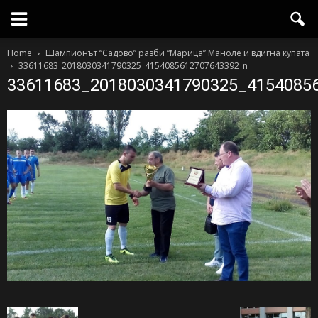
Home
Шампионът “Садово” разби “Марица” Маноле и вдигна купата
33611683_2018030341790325_4154085612707643392_n
33611683_2018030341790325_4154085