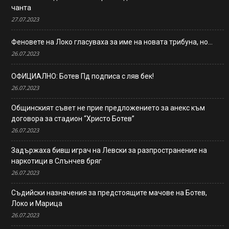
чанта
27.07.2023
Феновете на Локо гласуваха за име на новата трибуна, но…
26.07.2023
ОФИЦИАЛНО: Ботев Пд подписа с ляв бек!
26.07.2023
Общинският съвет не прие предложението за анекс към
договора за стадион “Христо Ботев”
26.07.2023
Задържаха бивш играч на Левски за разпространение на
наркотици в Слънчев бряг
26.07.2023
Съдийски назначения за предстоящите мачове на Ботев,
Локо и Марица
26.07.2023