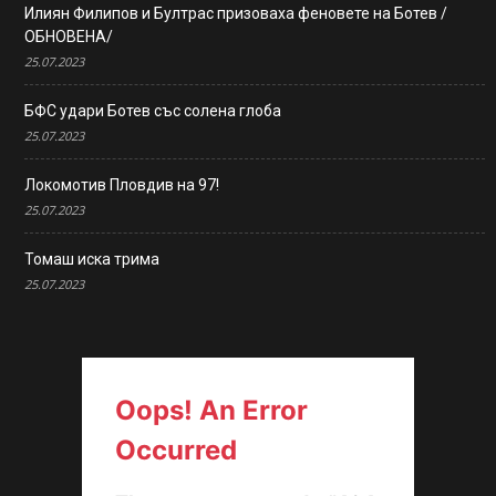
Илиян Филипов и Бултрас призоваха феновете на Ботев /
ОБНОВЕНА/
25.07.2023
БФС удари Ботев със солена глоба
25.07.2023
Локомотив Пловдив на 97!
25.07.2023
Томаш иска трима
25.07.2023