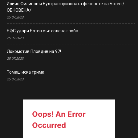
Илиян Филипов и Бултрас призоваха феновете на Ботев /
ОБНОВЕНА/
25.07.2023
БФС удари Ботев със солена глоба
25.07.2023
Локомотив Пловдив на 97!
25.07.2023
Томаш иска трима
25.07.2023