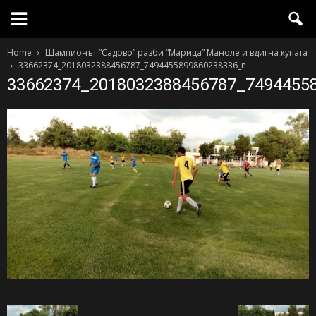
Home
Шампионът “Садово” разби “Марица” Маноле и вдигна купата
33662374_2018032388456787_7494455899860238336_n
33662374_2018032388456787_7494455