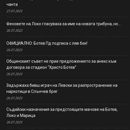
чанта
27.07.2023
Феновете на Локо гласуваха за име на новата трибуна, но…
26.07.2023
ОФИЦИАЛНО: Ботев Пд подписа с ляв бек!
26.07.2023
Общинският съвет не прие предложението за анекс към
договора за стадион “Христо Ботев”
26.07.2023
Задържаха бивш играч на Левски за разпространение на
наркотици в Слънчев бряг
26.07.2023
Съдийски назначения за предстоящите мачове на Ботев,
Локо и Марица
26.07.2023