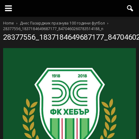
Home
Днес Пазарджик празнува 100 години футбол
28377556_1837184649687177_8470460260783514188_n
28377556_1837184649687177_8470460