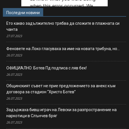
Последни новини
Ето какво задължително трябва да сложите в плажната си
чанта
27.07.2023
Феновете на Локо гласуваха за име на новата трибуна, но…
26.07.2023
ОФИЦИАЛНО: Ботев Пд подписа с ляв бек!
26.07.2023
Общинският съвет не прие предложението за анекс към
договора за стадион “Христо Ботев”
26.07.2023
Задържаха бивш играч на Левски за разпространение на
наркотици в Слънчев бряг
26.07.2023