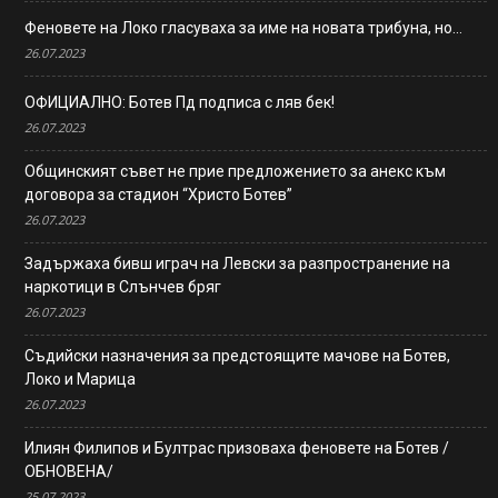
Феновете на Локо гласуваха за име на новата трибуна, но…
26.07.2023
ОФИЦИАЛНО: Ботев Пд подписа с ляв бек!
26.07.2023
Общинският съвет не прие предложението за анекс към
договора за стадион “Христо Ботев”
26.07.2023
Задържаха бивш играч на Левски за разпространение на
наркотици в Слънчев бряг
26.07.2023
Съдийски назначения за предстоящите мачове на Ботев,
Локо и Марица
26.07.2023
Илиян Филипов и Бултрас призоваха феновете на Ботев /
ОБНОВЕНА/
25.07.2023