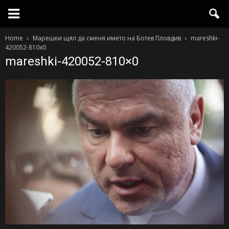
Home
Марешки щял да сменя името на Ботев Пловдив
mareshki-
420052-810x0
mareshki-420052-810×0