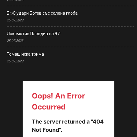
БФС удари Ботев със солена глоба
25.07.2023
Локомотив Пловдив на 97!
25.07.2023
Томаш иска трима
25.07.2023