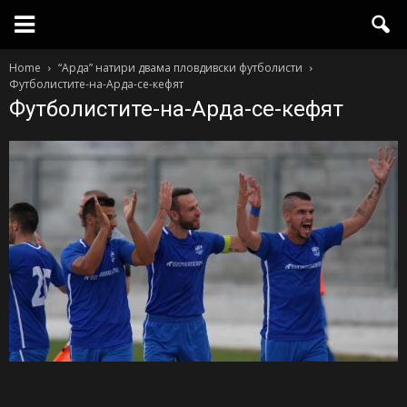
Home
“Арда” натири двама пловдивски футболисти
Футболистите-на-Арда-се-кефят
Футболистите-на-Арда-се-кефят