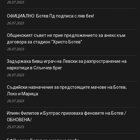
26.07.2023
ОФИЦИАЛНО: Ботев Пд подписа с ляв бек!
26.07.2023
Общинският съвет не прие предложението за анекс към
договора за стадион “Христо Ботев”
26.07.2023
Задържаха бивш играч на Левски за разпространение на
наркотици в Слънчев бряг
26.07.2023
Съдийски назначения за предстоящите мачове на Ботев,
Локо и Марица
26.07.2023
Илиян Филипов и Бултрас призоваха феновете на Ботев /
ОБНОВЕНА/
25.07.2023