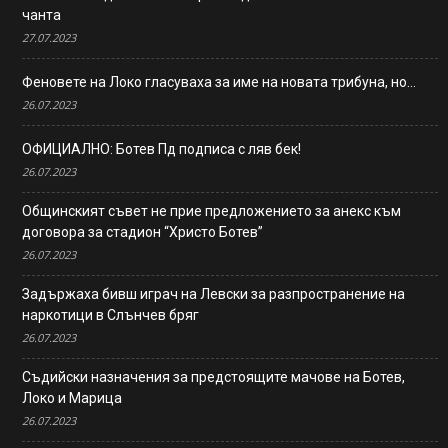
чанта
27.07.2023
Феновете на Локо гласуваха за име на новата трибуна, но…
26.07.2023
ОФИЦИАЛНО: Ботев Пд подписа с ляв бек!
26.07.2023
Общинският съвет не прие предложението за анекс към
договора за стадион “Христо Ботев”
26.07.2023
Задържаха бивш играч на Левски за разпространение на
наркотици в Слънчев бряг
26.07.2023
Съдийски назначения за предстоящите мачове на Ботев,
Локо и Марица
26.07.2023