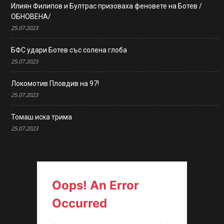
Илиян Филипов и Бултрас призоваха феновете на Ботев /
ОБНОВЕНА/
25.07.2023
БФС удари Ботев със солена глоба
25.07.2023
Локомотив Пловдив на 97!
25.07.2023
Томаш иска трима
25.07.2023