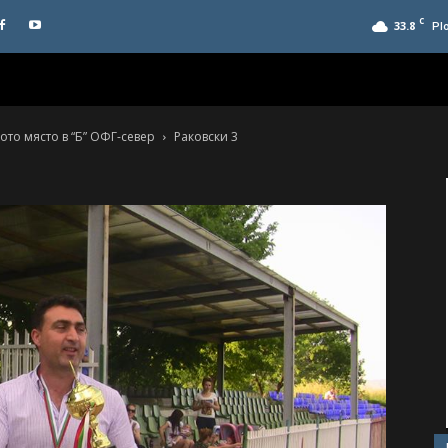
C
33.8
Pl
ото място в “Б” ОФГ-север
Раковски 3