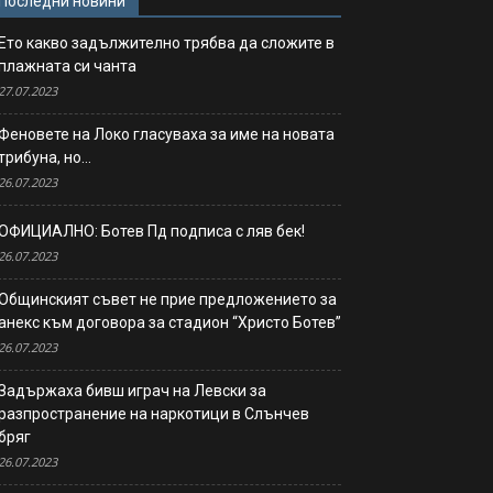
Последни новини
Ето какво задължително трябва да сложите в
плажната си чанта
27.07.2023
Феновете на Локо гласуваха за име на новата
трибуна, но…
26.07.2023
ОФИЦИАЛНО: Ботев Пд подписа с ляв бек!
26.07.2023
Общинският съвет не прие предложението за
анекс към договора за стадион “Христо Ботев”
26.07.2023
Задържаха бивш играч на Левски за
разпространение на наркотици в Слънчев
бряг
26.07.2023