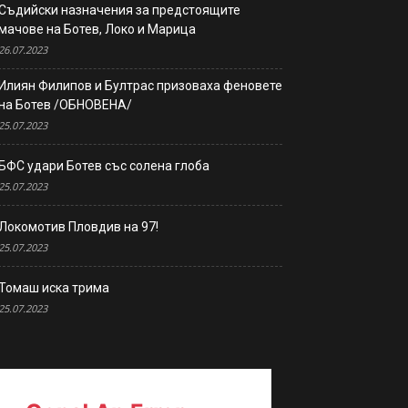
Съдийски назначения за предстоящите
мачове на Ботев, Локо и Марица
26.07.2023
Илиян Филипов и Бултрас призоваха феновете
на Ботев /ОБНОВЕНА/
25.07.2023
БФС удари Ботев със солена глоба
25.07.2023
Локомотив Пловдив на 97!
25.07.2023
Томаш иска трима
25.07.2023