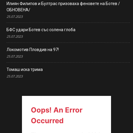
Илиян Филипов и Бултрас призоваха феновете на Ботев /
ОБНОВЕНА/
25.07.2023
БФС удари Ботев със солена глоба
25.07.2023
Локомотив Пловдив на 97!
25.07.2023
Томаш иска трима
25.07.2023