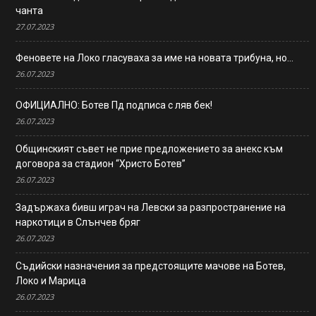
чанта
27.07.2023
Феновете на Локо гласуваха за име на новата трибуна, но…
26.07.2023
ОФИЦИАЛНО: Ботев Пд подписа с ляв бек!
26.07.2023
Общинският съвет не прие предложението за анекс към
договора за стадион “Христо Ботев”
26.07.2023
Задържаха бивш играч на Левски за разпространение на
наркотици в Слънчев бряг
26.07.2023
Съдийски назначения за предстоящите мачове на Ботев,
Локо и Марица
26.07.2023