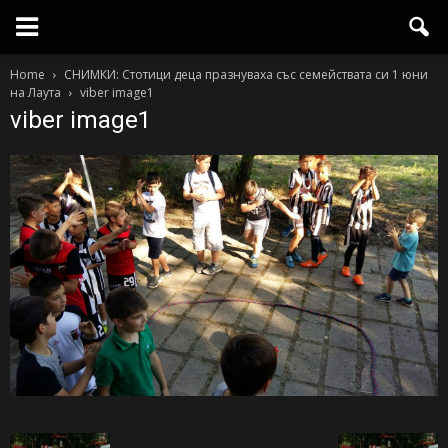
Home
СНИМКИ: Стотици деца празнуваха със семействата си 1 юни
на Лаута
viber image1
viber image1