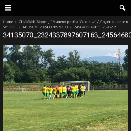
Home
СНИМКИ: “Марица” Милево разби “Сокол Ф” Д.Воден и влезе в
“А” ОФГ
34135070_2324337897607163_2456468049155325952_n
34135070_2324337897607163_2456468