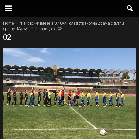
Home
“Раковски” влезе в “А” ОФГ след страхотна драма с дузпи
срещу “Марица” Цалапица
02
02