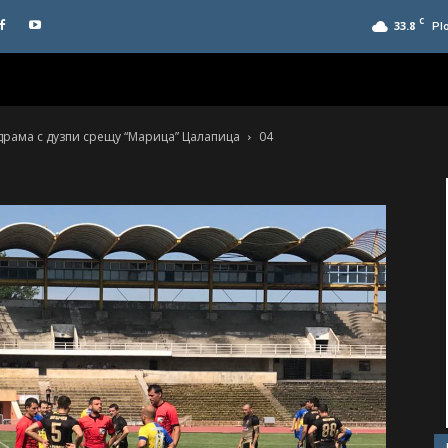
C
33.8
Pl
а драма с дузпи срещу “Марица” Цалапица
04