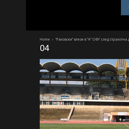
PlovdivDerby.com
Home
“Раковски” влезе в “А” ОФГ след страхотн
04