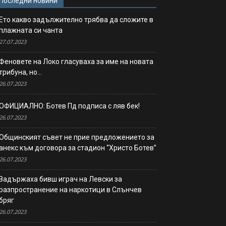
Последни новини
Ето какво задължително трябва да сложите в
плажната си чанта
27.07.2023
Феновете на Локо гласуваха за име на новата
трибуна, но…
26.07.2023
ОФИЦИАЛНО: Ботев Пд подписа с ляв бек!
26.07.2023
Общинският съвет не прие предложението за
анекс към договора за стадион “Христо Ботев”
26.07.2023
Задържаха бивш играч на Левски за
разпространение на наркотици в Слънчев
бряг
26.07.2023