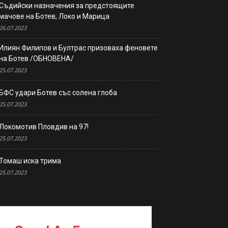
Съдийски назначения за предстоящите
мачове на Ботев, Локо и Марица
26.07.2023
Илиян Филипов и Бултрас призоваха феновете
на Ботев /ОБНОВЕНА/
25.07.2023
БФС удари Ботев със солена глоба
25.07.2023
Локомотив Пловдив на 97!
25.07.2023
Томаш иска трима
25.07.2023