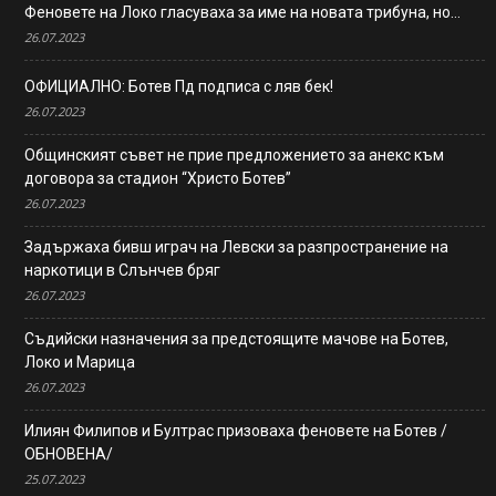
Феновете на Локо гласуваха за име на новата трибуна, но…
26.07.2023
ОФИЦИАЛНО: Ботев Пд подписа с ляв бек!
26.07.2023
Общинският съвет не прие предложението за анекс към
договора за стадион “Христо Ботев”
26.07.2023
Задържаха бивш играч на Левски за разпространение на
наркотици в Слънчев бряг
26.07.2023
Съдийски назначения за предстоящите мачове на Ботев,
Локо и Марица
26.07.2023
Илиян Филипов и Бултрас призоваха феновете на Ботев /
ОБНОВЕНА/
25.07.2023