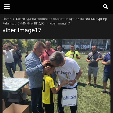
Home
Ботев вдигна трофея на първото издaние на силния турнир
Refan cup СНИМКИ и ВИДЕО
viber image17
viber image17