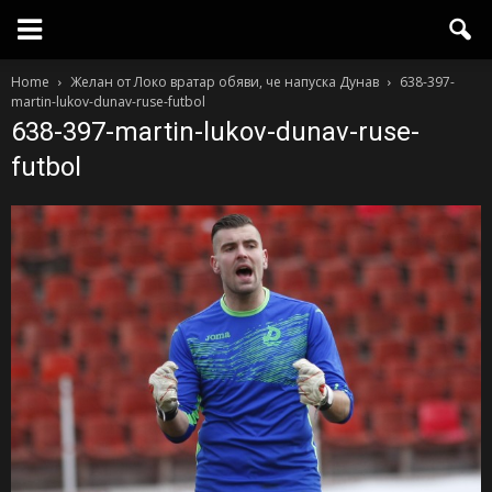
Home
Желан от Локо вратар обяви, че напуска Дунав
638-397-
martin-lukov-dunav-ruse-futbol
638-397-martin-lukov-dunav-ruse-
futbol