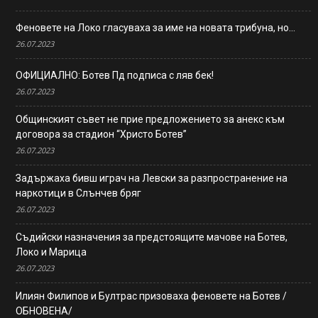
Феновете на Локо гласуваха за име на новата трибуна, но…
26.07.2023
ОФИЦИАЛНО: Ботев Пд подписа с ляв бек!
26.07.2023
Общинският съвет не прие предложението за анекс към
договора за стадион “Христо Ботев”
26.07.2023
Задържаха бивш играч на Левски за разпространение на
наркотици в Слънчев бряг
26.07.2023
Съдийски назначения за предстоящите мачове на Ботев,
Локо и Марица
26.07.2023
Илиян Филипов и Бултрас призоваха феновете на Ботев /
ОБНОВЕНА/