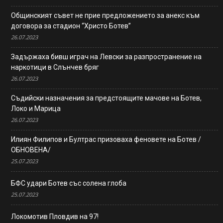
Общинският съвет не прие предложението за анекс към
договора за стадион “Христо Ботев”
26.07.2023
Задържаха бивш играч на Левски за разпространение на
наркотици в Слънчев бряг
26.07.2023
Съдийски назначения за предстоящите мачове на Ботев,
Локо и Марица
26.07.2023
Илиян Филипов и Бултрас призоваха феновете на Ботев /
ОБНОВЕНА/
25.07.2023
БФС удари Ботев със солена глоба
25.07.2023
Локомотив Пловдив на 97!