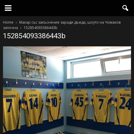
Home
Макар със закъснение заради дъжда, шоуто на Чомаков
започна
152854093386443b
152854093386443b