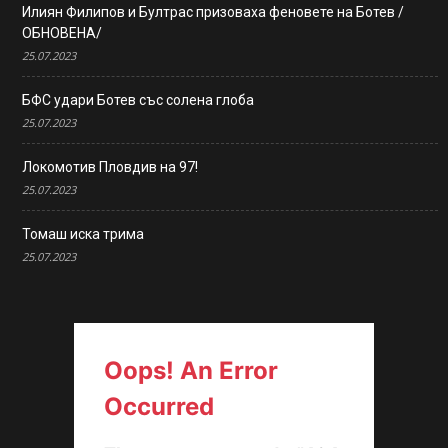
Илиян Филипов и Бултрас призоваха феновете на Ботев /
ОБНОВЕНА/
25.07.2023
БФС удари Ботев със солена глоба
25.07.2023
Локомотив Пловдив на 97!
25.07.2023
Томаш иска трима
25.07.2023