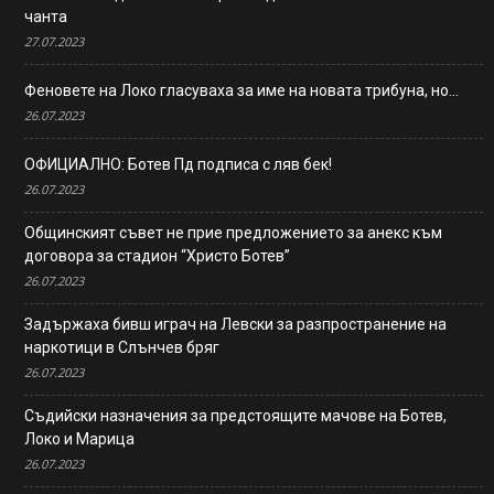
чанта
27.07.2023
Феновете на Локо гласуваха за име на новата трибуна, но…
26.07.2023
ОФИЦИАЛНО: Ботев Пд подписа с ляв бек!
26.07.2023
Общинският съвет не прие предложението за анекс към
договора за стадион “Христо Ботев”
26.07.2023
Задържаха бивш играч на Левски за разпространение на
наркотици в Слънчев бряг
26.07.2023
Съдийски назначения за предстоящите мачове на Ботев,
Локо и Марица
26.07.2023