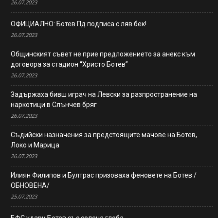
26.07.2023
ОФИЦИАЛНО: Ботев Пд подписа с ляв бек!
26.07.2023
Общинският съвет не прие предложението за анекс към
договора за стадион “Христо Ботев”
26.07.2023
Задържаха бивш играч на Левски за разпространение на
наркотици в Слънчев бряг
26.07.2023
Съдийски назначения за предстоящите мачове на Ботев,
Локо и Марица
26.07.2023
Илиян Филипов и Бултрас призоваха феновете на Ботев /
ОБНОВЕНА/
25.07.2023