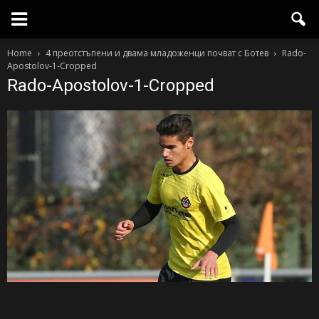
Home
4 преотстъпени и двама младоженци почват с Ботев
Rado-
Apostolov-1-Cropped
Rado-Apostolov-1-Cropped