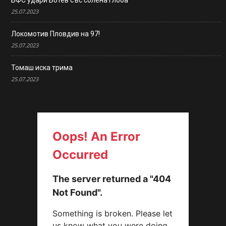
БФС удари Ботев със солена глоба
25.07.2023
Локомотив Пловдив на 97!
25.07.2023
Томаш иска трима
25.07.2023