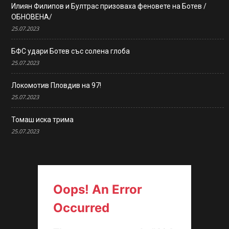
Илиян Филипов и Бултрас призоваха феновете на Ботев /
ОБНОВЕНА/
25.07.2023
БФС удари Ботев със солена глоба
25.07.2023
Локомотив Пловдив на 97!
25.07.2023
Томаш иска трима
25.07.2023