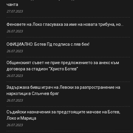
чанта
27.07.2023
Феновете на Локо гласуваха за име на новата трибуна, но…
26.07.2023
ОФИЦИАЛНО: Ботев Пд подписа с ляв бек!
26.07.2023
Общинският съвет не прие предложението за анекс към
договора за стадион “Христо Ботев”
26.07.2023
Задържаха бивш играч на Левски за разпространение на
наркотици в Слънчев бряг
26.07.2023
Съдийски назначения за предстоящите мачове на Ботев,
Локо и Марица
26.07.2023