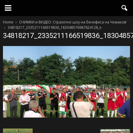
Home
СНИМКИ и ВИДЕО: Страхотно шоу на бенефиса на Чомаков!
34818217_2335211166519836_183048576987824128_n
34818217_2335211166519836_1830485