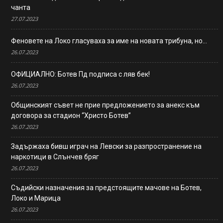
чанта
27.07.2023
Феновете на Локо гласуваха за име на новата трибуна, но…
26.07.2023
ОФИЦИАЛНО: Ботев Пд подписа с ляв бек!
26.07.2023
Общинският съвет не прие предложението за анекс към
договора за стадион “Христо Ботев”
26.07.2023
Задържаха бивш играч на Левски за разпространение на
наркотици в Слънчев бряг
26.07.2023
Съдийски назначения за предстоящите мачове на Ботев,
Локо и Марица
26.07.2023