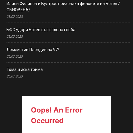
Илиян Филипов и Бултрас призоваха феновете на Ботев /
ОБНОВЕНА/
25.07.2023
БФС удари Ботев със солена глоба
25.07.2023
Локомотив Пловдив на 97!
25.07.2023
Томаш иска трима
25.07.2023