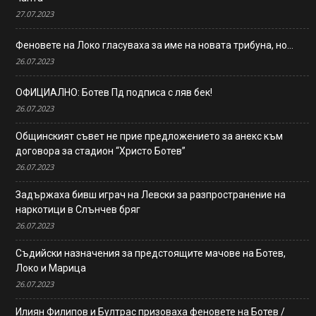
27.07.2023
Феновете на Локо гласуваха за име на новата трибуна, но…
26.07.2023
ОФИЦИАЛНО: Ботев Пд подписа с ляв бек!
26.07.2023
Общинският съвет не прие предложението за анекс към
договора за стадион “Христо Ботев”
26.07.2023
Задържаха бивш играч на Левски за разпространение на
наркотици в Слънчев бряг
26.07.2023
Съдийски назначения за предстоящите мачове на Ботев,
Локо и Марица
26.07.2023
Илиян Филипов и Бултрас призоваха феновете на Ботев /