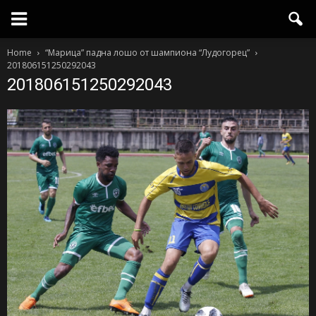
Home
“Марица” падна лошо от шампиона “Лудогорец”
201806151250292043
201806151250292043