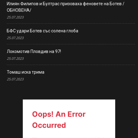
Илиян Филипов и Бултрас призоваха феновете на Ботев /
ОБНОВЕНА/
25.07.2023
БФС удари Ботев със солена глоба
25.07.2023
Локомотив Пловдив на 97!
25.07.2023
Томаш иска трима
25.07.2023