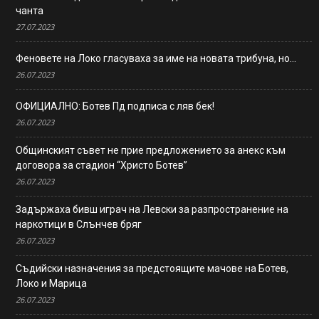
чанта
27.07.2023
Феновете на Локо гласуваха за име на новата трибуна, но…
26.07.2023
ОФИЦИАЛНО: Ботев Пд подписа с ляв бек!
26.07.2023
Общинският съвет не прие предложението за анекс към
договора за стадион “Христо Ботев”
26.07.2023
Задържаха бивш играч на Левски за разпространение на
наркотици в Слънчев бряг
26.07.2023
Съдийски назначения за предстоящите мачове на Ботев,
Локо и Марица
26.07.2023