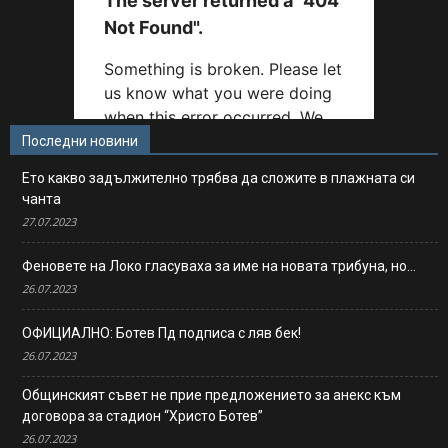
Последни новини
Ето какво задължително трябва да сложите в плажната си
чанта
27.07.2023
Феновете на Локо гласуваха за име на новата трибуна, но…
26.07.2023
ОФИЦИАЛНО: Ботев Пд подписа с ляв бек!
26.07.2023
Общинският съвет не прие предложението за анекс към
договора за стадион “Христо Ботев”
26.07.2023