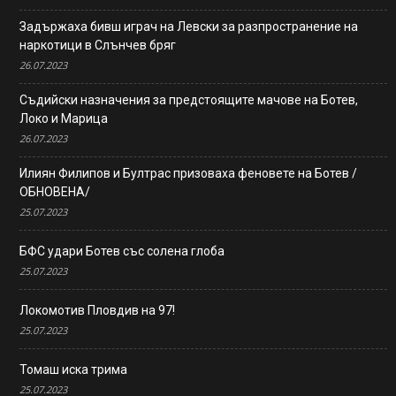
Задържаха бивш играч на Левски за разпространение на
наркотици в Слънчев бряг
26.07.2023
Съдийски назначения за предстоящите мачове на Ботев,
Локо и Марица
26.07.2023
Илиян Филипов и Бултрас призоваха феновете на Ботев /
ОБНОВЕНА/
25.07.2023
БФС удари Ботев със солена глоба
25.07.2023
Локомотив Пловдив на 97!
25.07.2023
Томаш иска трима
25.07.2023