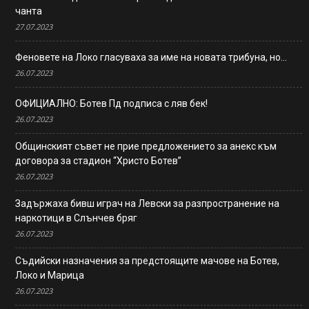
чанта
27.07.2023
Феновете на Локо гласуваха за име на новата трибуна, но…
26.07.2023
ОФИЦИАЛНО: Ботев Пд подписа с ляв бек!
26.07.2023
Общинският съвет не прие предложението за анекс към
договора за стадион “Христо Ботев”
26.07.2023
Задържаха бивш играч на Левски за разпространение на
наркотици в Слънчев бряг
26.07.2023
Съдийски назначения за предстоящите мачове на Ботев,
Локо и Марица
26.07.2023