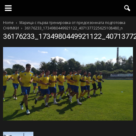
Home
Марица с първа тренировка от предсезонната подготовка
СНИМКИ
36176233_1734980449921122_4071377225625108480_n
36176233_1734980449921122_4071377