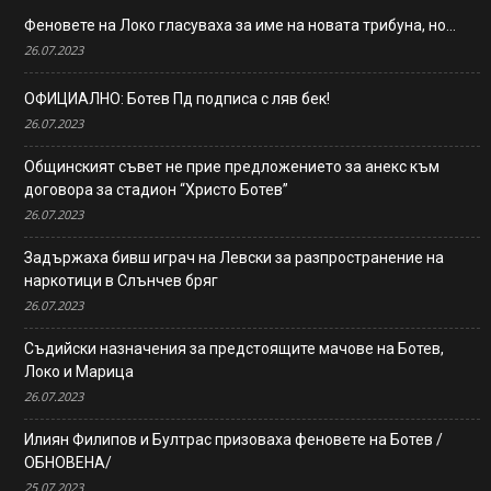
Феновете на Локо гласуваха за име на новата трибуна, но…
26.07.2023
ОФИЦИАЛНО: Ботев Пд подписа с ляв бек!
26.07.2023
Общинският съвет не прие предложението за анекс към
договора за стадион “Христо Ботев”
26.07.2023
Задържаха бивш играч на Левски за разпространение на
наркотици в Слънчев бряг
26.07.2023
Съдийски назначения за предстоящите мачове на Ботев,
Локо и Марица
26.07.2023
Илиян Филипов и Бултрас призоваха феновете на Ботев /
ОБНОВЕНА/
25.07.2023