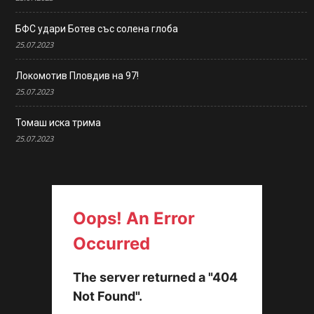
БФС удари Ботев със солена глоба
25.07.2023
Локомотив Пловдив на 97!
25.07.2023
Томаш иска трима
25.07.2023