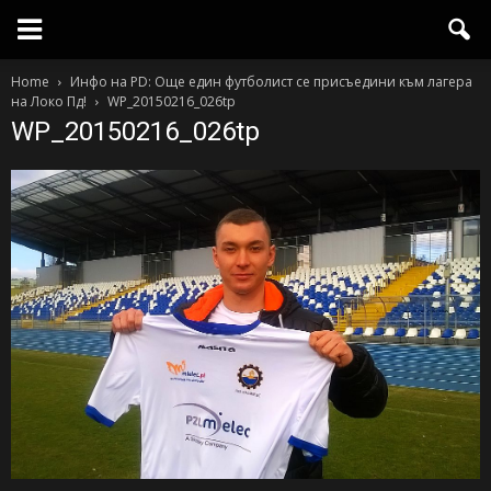
Home
Инфо на PD: Още един футболист се присъедини към лагера
на Локо Пд!
WP_20150216_026tp
WP_20150216_026tp