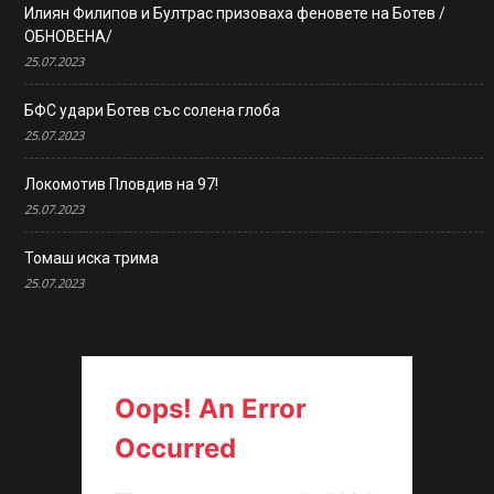
Илиян Филипов и Бултрас призоваха феновете на Ботев /
ОБНОВЕНА/
25.07.2023
БФС удари Ботев със солена глоба
25.07.2023
Локомотив Пловдив на 97!
25.07.2023
Томаш иска трима
25.07.2023