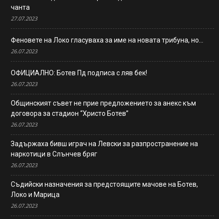
чанта
27.07.2023
Феновете на Локо гласуваха за име на новата трибуна, но…
26.07.2023
ОФИЦИАЛНО: Ботев Пд подписа с ляв бек!
26.07.2023
Общинският съвет не прие предложението за анекс към
договора за стадион “Христо Ботев”
26.07.2023
Задържаха бивш играч на Левски за разпространение на
наркотици в Слънчев бряг
26.07.2023
Съдийски назначения за предстоящите мачове на Ботев,
Локо и Марица
26.07.2023