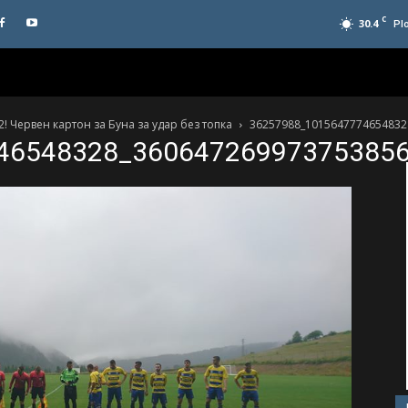
C
30.4
Pl
 Червен картон за Буна за удар без топка
36257988_1015647774654832
46548328_36064726997375385