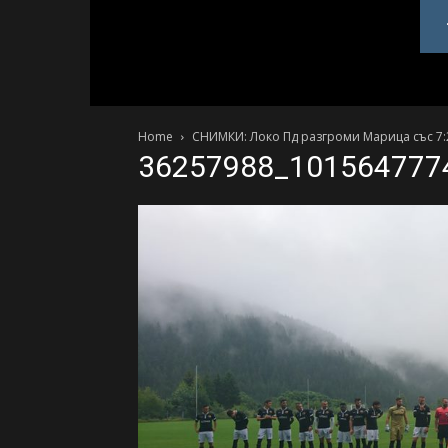
PlovdivDerby.com
Home
СНИМКИ: Локо Пд разгроми Марица със 7:2!
36257988_101564777