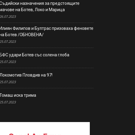
Съдийски назначения за предстоящите
мачове на Ботев, Локо и Марица
26.07.2023
Илиян Филипов и Бултрас призоваха феновете
на Ботев /ОБНОВЕНА/
25.07.2023
БФС удари Ботев със солена глоба
25.07.2023
Локомотив Пловдив на 97!
25.07.2023
Томаш иска трима
25.07.2023