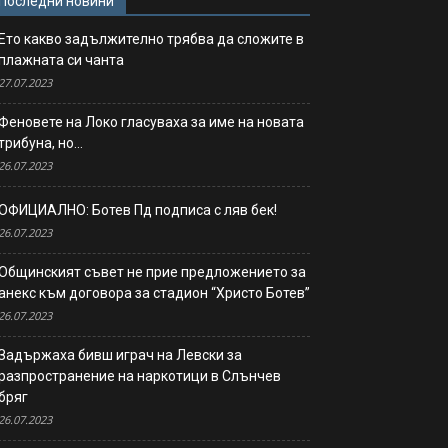
Последни новини
Ето какво задължително трябва да сложите в
плажната си чанта
27.07.2023
Феновете на Локо гласуваха за име на новата
трибуна, но…
26.07.2023
ОФИЦИАЛНО: Ботев Пд подписа с ляв бек!
26.07.2023
Общинският съвет не прие предложението за
анекс към договора за стадион “Христо Ботев”
26.07.2023
Задържаха бивш играч на Левски за
разпространение на наркотици в Слънчев
бряг
26.07.2023