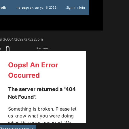
четвъртък, август 6, 2026
Sign in / Join
ovdiv
8_360647269973753856_n
6_n
Реклама