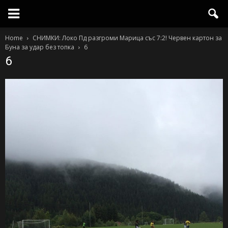
Home
СНИМКИ: Локо Пд разгроми Марица със 7:2! Червен картон за
Буна за удар без топка
6
6