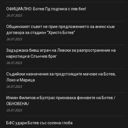
ОФИЦИАЛНО: Ботев Пд подписа с ляв бек!
26.07.2023
Общинският съвет не прие предложението за анекс към
договора за стадион “Христо Ботев”
26.07.2023
Задържаха бивш играч на Левски за разпространение на
наркотици в Слънчев бряг
26.07.2023
Съдийски назначения за предстоящите мачове на Ботев,
Локо и Марица
26.07.2023
Илиян Филипов и Бултрас призоваха феновете на Ботев /
ОБНОВЕНА/
25.07.2023
БФС удари Ботев със солена глоба