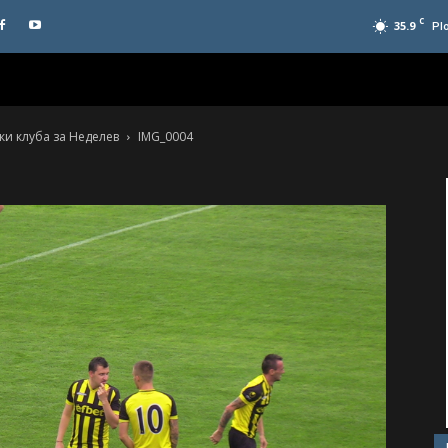
C
35.9
Pl
ки клуба за Неделев
IMG_0004