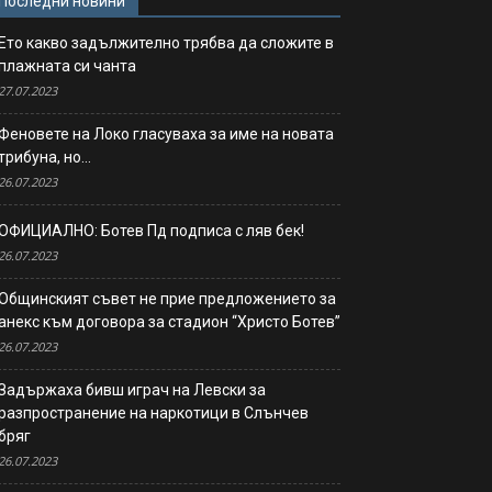
Последни новини
Ето какво задължително трябва да сложите в
плажната си чанта
27.07.2023
Феновете на Локо гласуваха за име на новата
трибуна, но…
26.07.2023
ОФИЦИАЛНО: Ботев Пд подписа с ляв бек!
26.07.2023
Общинският съвет не прие предложението за
анекс към договора за стадион “Христо Ботев”
26.07.2023
Задържаха бивш играч на Левски за
разпространение на наркотици в Слънчев
бряг
26.07.2023