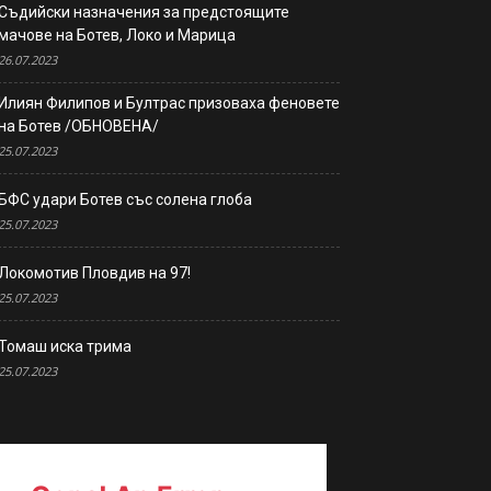
Съдийски назначения за предстоящите
мачове на Ботев, Локо и Марица
26.07.2023
Илиян Филипов и Бултрас призоваха феновете
на Ботев /ОБНОВЕНА/
25.07.2023
БФС удари Ботев със солена глоба
25.07.2023
Локомотив Пловдив на 97!
25.07.2023
Томаш иска трима
25.07.2023