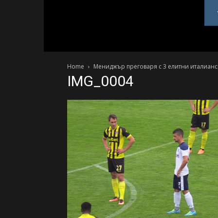
PlovdivDerby.com
Home
Мениджър преговаря с 3 елитни италианс
IMG_0004