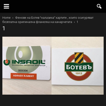
Home
Фенове на Ботев “налазиха” картите , които осигуряват
безплатна оригинална фланелка на канарчетата
1
1