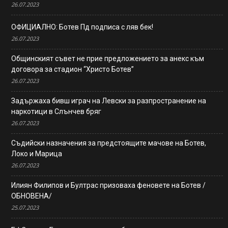
26.07.2023
ОФИЦИАЛНО: Ботев Пд подписа с ляв бек!
26.07.2023
Общинският съвет не прие предложението за анекс към
договора за стадион “Христо Ботев”
26.07.2023
Задържаха бивш играч на Левски за разпространение на
наркотици в Слънчев бряг
26.07.2023
Съдийски назначения за предстоящите мачове на Ботев,
Локо и Марица
26.07.2023
Илиян Филипов и Бултрас призоваха феновете на Ботев /
ОБНОВЕНА/
25.07.2023