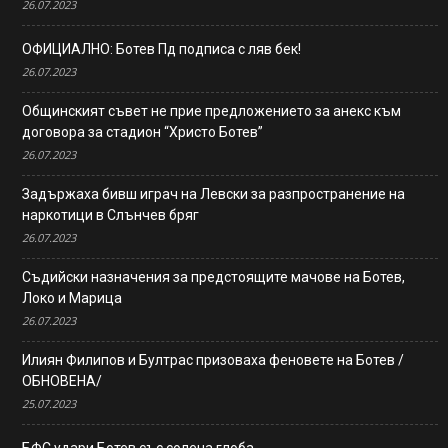
26.07.2023
ОФИЦИАЛНО: Ботев Пд подписа с ляв бек!
26.07.2023
Общинският съвет не прие предложението за анекс към
договора за стадион “Христо Ботев”
26.07.2023
Задържаха бивш играч на Левски за разпространение на
наркотици в Слънчев бряг
26.07.2023
Съдийски назначения за предстоящите мачове на Ботев,
Локо и Марица
26.07.2023
Илиян Филипов и Бултрас призоваха феновете на Ботев /
ОБНОВЕНА/
25.07.2023
БФС удари Ботев със солена глоба