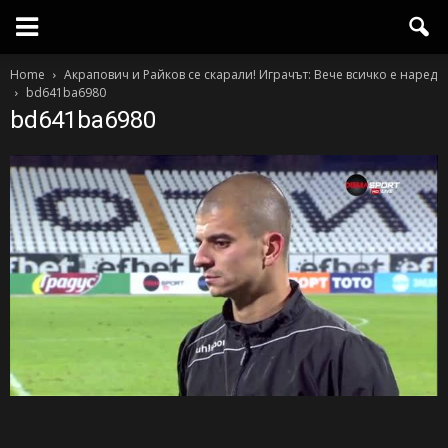
Home
Акрапович и Райков се скарали! Играчът: Вече всичко е наред
bd641ba6980
bd641ba6980