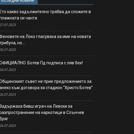
Последни новини
Ето какво задължително трябва да сложите в
плажната си чанта
27.07.2023
Феновете на Локо гласуваха за име на новата
трибуна, но…
26.07.2023
ОФИЦИАЛНО: Ботев Пд подписа с ляв бек!
26.07.2023
Общинският съвет не прие предложението за
анекс към договора за стадион “Христо Ботев”
26.07.2023
Задържаха бивш играч на Левски за
разпространение на наркотици в Слънчев
бряг
26.07.2023