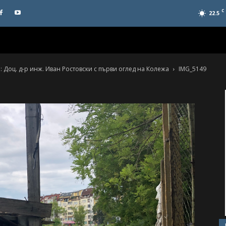
C
22.5
Доц. д-р инж. Иван Ростовски с първи оглед на Колежа
IMG_5149