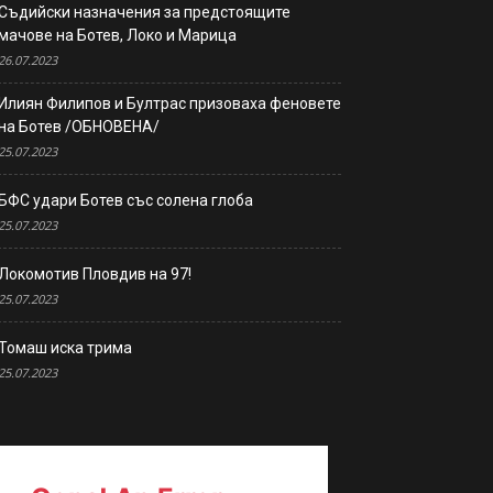
Съдийски назначения за предстоящите
мачове на Ботев, Локо и Марица
26.07.2023
Илиян Филипов и Бултрас призоваха феновете
на Ботев /ОБНОВЕНА/
25.07.2023
БФС удари Ботев със солена глоба
25.07.2023
Локомотив Пловдив на 97!
25.07.2023
Томаш иска трима
25.07.2023