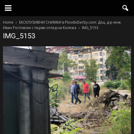
Home
ЕКСКЛУЗИВНИ СНИМКИ в PlovdivDerby.com: Доц. д-р инж.
Иван Ростовски с първи оглед на Колежа
IMG_5153
IMG_5153