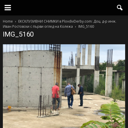
Home
ЕКСКЛУЗИВНИ СНИМКИ в PlovdivDerby.com: Доц. д-р инж.
Иван Ростовски с първи оглед на Колежа
IMG_5160
IMG_5160