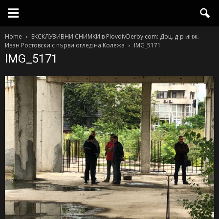
Home
ЕКСКЛУЗИВНИ СНИМКИ в PlovdivDerby.com: Доц. д-р инж.
Иван Ростовски с първи оглед на Колежа
IMG_5171
IMG_5171