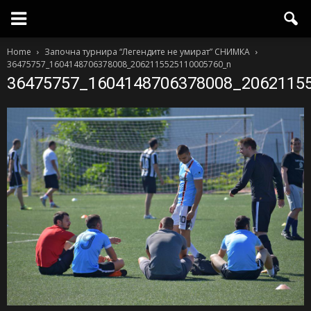
Home
Започна турнира “Легендите не умират” СНИМКА
36475757_1604148706378008_2062115525110005760_n
36475757_1604148706378008_2062115