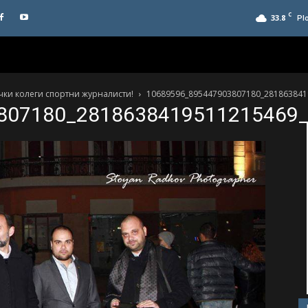
C
33.8
Pl
ички колеги спортни журналисти!
10689596_895447903807180_281863841
807180_2818638419511215469