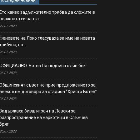
Последни новини
Ето какво задължително трябва да сложите в
плажната си чанта
27.07.2023
Феновете на Локо гласуваха за име на новата
трибуна, но…
26.07.2023
ОФИЦИАЛНО: Ботев Пд подписа с ляв бек!
26.07.2023
Общинският съвет не прие предложението за
анекс към договора за стадион “Христо Ботев”
26.07.2023
Задържаха бивш играч на Левски за
разпространение на наркотици в Слънчев
бряг
26.07.2023