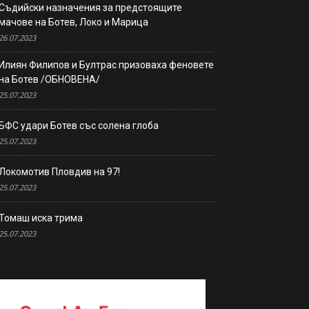
Съдийски назначения за предстоящите
мачове на Ботев, Локо и Марица
26.07.2023
Илиян Филипов и Бултрас призоваха феновете
на Ботев /ОБНОВЕНА/
25.07.2023
БФС удари Ботев със солена глоба
25.07.2023
Локомотив Пловдив на 97!
25.07.2023
Томаш иска трима
25.07.2023