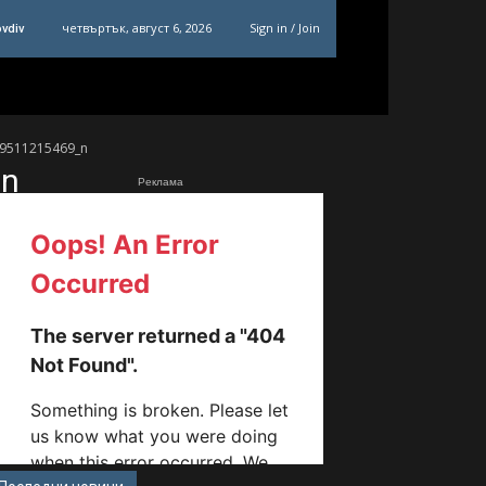
четвъртък, август 6, 2026
Sign in / Join
ovdiv
9511215469_n
_n
Реклама