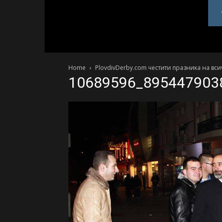
PlovdivDerby.com
Home
PlovdivDerby.com честити празника на вс
10689596_895447903