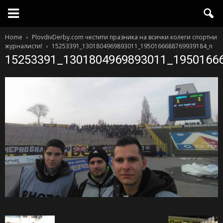
Home
PlovdivDerby.com честити празника на всички колеги спортни
журналисти!
15253391_1301804969893011_1950166688769939184_n
15253391_1301804969893011_1950166