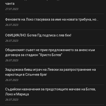
чанта
27.07.2023
Феновете на Локо гласуваха за име на новата трибуна, но…
26.07.2023
ОФИЦИАЛНО: Ботев Пд подписа с ляв бек!
26.07.2023
Общинският съвет не прие предложението за анекс към
договора за стадион “Христо Ботев”
26.07.2023
Задържаха бивш играч на Левски за разпространение на
наркотици в Слънчев бряг
26.07.2023
Съдийски назначения за предстоящите мачове на Ботев,
Локо и Марица
26.07.2023