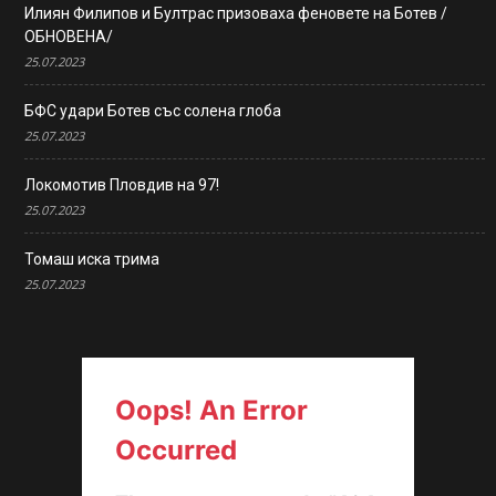
Илиян Филипов и Бултрас призоваха феновете на Ботев /
ОБНОВЕНА/
25.07.2023
БФС удари Ботев със солена глоба
25.07.2023
Локомотив Пловдив на 97!
25.07.2023
Томаш иска трима
25.07.2023