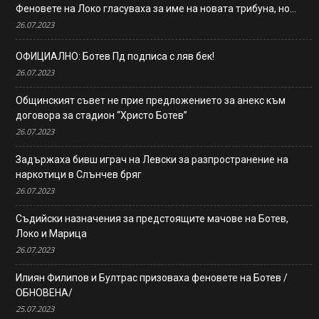
Феновете на Локо гласуваха за име на новата трибуна, но…
26.07.2023
ОФИЦИАЛНО: Ботев Пд подписа с ляв бек!
26.07.2023
Общинският съвет не прие предложението за анекс към
договора за стадион “Христо Ботев”
26.07.2023
Задържаха бивш играч на Левски за разпространение на
наркотици в Слънчев бряг
26.07.2023
Съдийски назначения за предстоящите мачове на Ботев,
Локо и Марица
26.07.2023
Илиян Филипов и Бултрас призоваха феновете на Ботев /
ОБНОВЕНА/
25.07.2023