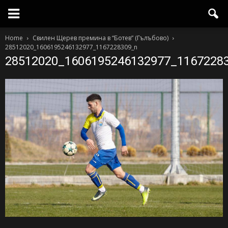
Home
Свилен Щерев премина в “Ботев” (Гълъбово)
28512020_1606195246132977_1167228309_n
28512020_1606195246132977_1167228