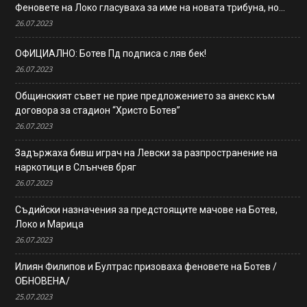
Феновете на Локо гласуваха за име на новата трибуна, но…
26.07.2023
ОФИЦИАЛНО: Ботев Пд подписа с ляв бек!
26.07.2023
Общинският съвет не прие предложението за анекс към
договора за стадион “Христо Ботев”
26.07.2023
Задържаха бивш играч на Левски за разпространение на
наркотици в Слънчев бряг
26.07.2023
Съдийски назначения за предстоящите мачове на Ботев,
Локо и Марица
26.07.2023
Илиян Филипов и Бултрас призоваха феновете на Ботев /
ОБНОВЕНА/
25.07.2023