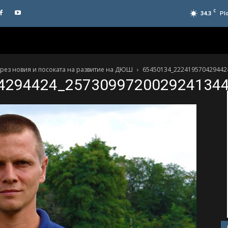
C
34.3
Pl
през новия и посоката на развитие на ДЮШ
65450134_222419570429442
4294424_257309972002924134