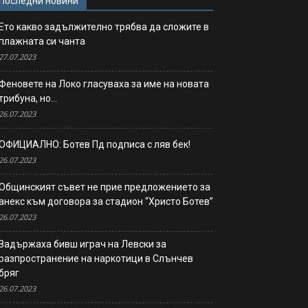
Последни новини
Ето какво задължително трябва да сложите в
плажната си чанта
27.07.2023
Феновете на Локо гласуваха за име на новата
трибуна, но…
26.07.2023
ОФИЦИАЛНО: Ботев Пд подписа с ляв бек!
26.07.2023
Общинският съвет не прие предложението за
анекс към договора за стадион “Христо Ботев”
26.07.2023
Задържаха бивш играч на Левски за
разпространение на наркотици в Слънчев
бряг
26.07.2023