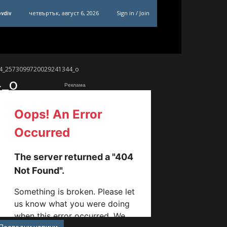
четвъртък, август 6, 2026
Sign in / Join
ovdiv
4_2573099720029241344_o
4_o
Реклама