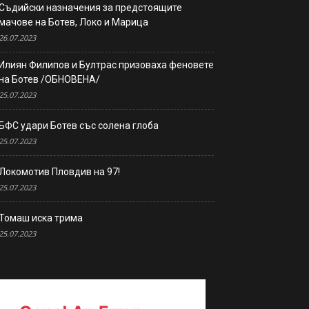
Съдийски назначения за предстоящите
мачове на Ботев, Локо и Марица
26.07.2023
Илиян Филипов и Бултрас призоваха феновете
на Ботев /ОБНОВЕНА/
25.07.2023
БФС удари Ботев със солена глоба
25.07.2023
Локомотив Пловдив на 97!
25.07.2023
Томаш иска трима
25.07.2023