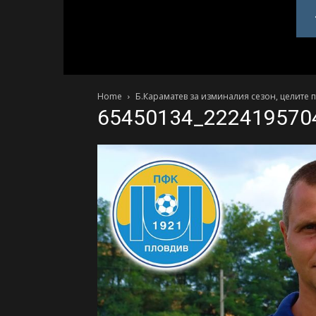
PlovdivDerby.com
Home
Б.Караматев за изминалия сезон, целите 
65450134_222419570